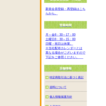
新規会員登録・再登録はこち
らから。
営業時間
月～金8：30～17：00
土曜日8：30～15：00
日曜・祝日は休業。
※当社配布カレンダーとは
異なる場合がございますので
下記をご参照ください。
店舗情報
特定商取引法に基づく表記
送料について
個人情報保護方針