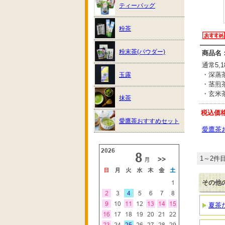
ティーバッグ
粉茶
粉末茶(パウダー)
商品名
通常5,1
・深蒸
玉露
・茎煎茶
・玄米茶
抹茶
税込価
愛鷹茶おすすめセット
愛鷹茶
1～2件目
その他
夏茶