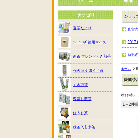
ホーム
商品
カテゴリ
ショッ
夏茶だより
直営
201
ﾃｨｰﾊﾞｯｸﾞ徳用サイズ
新規
新茶 ブレンドくき煎茶
ホーム
強火煎り ほうじ茶
愛鷹茶
くき煎茶
並び替え
深蒸し煎茶
1～2件目
ほうじ茶
抹茶入玄米茶