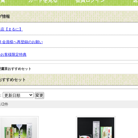
一覧
カートを見る
会員ログイン
送
プ情報
売店【まるに】
7.8 会員様へ再登録のお願い
のお客様限定特典
愛鷹茶おすすめセット
おすすめセット
：
/2件