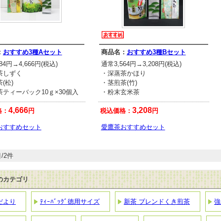
：
おすすめ3種Aセット
商品名：
おすすめ3種Bセット
84円→4,666円(税込)
通常3,564円→3,208円(税込)
茶しずく
・深蒸茶かほり
(松)
・茎煎茶(竹)
ティーバック10ｇ×30個入
・粉末玄米茶
4,666
3,208
格：
円
税込価格：
円
おすすめセット
愛鷹茶おすすめセット
/2件
のカテゴリ
だより
ﾃｨｰﾊﾞｯｸﾞ徳用サイズ
新茶 ブレンドくき煎茶
強