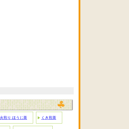
火煎り ほうじ茶
くき煎茶