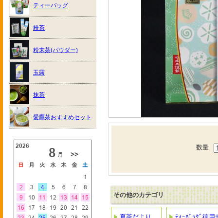
ティーバッグ
粉茶
粉末茶(パウダー)
玉露
抹茶
愛鷹茶おすすめセット
数量
その他のカテゴリ
夏茶だより
ﾃｨｰﾊﾞｯｸﾞ徳