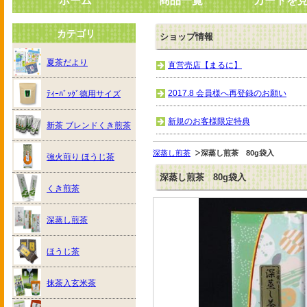
ホーム
商品一覧
カートを
カテゴリ
ショップ情報
夏茶だより
直営売店【まるに】
2017.8 会員様へ再登録のお願い
ﾃｨｰﾊﾞｯｸﾞ徳用サイズ
新規のお客様限定特典
新茶 ブレンドくき煎茶
深蒸し煎茶
深蒸し煎茶 80g袋入
強火煎り ほうじ茶
深蒸し煎茶 80g袋入
くき煎茶
深蒸し煎茶
ほうじ茶
抹茶入玄米茶