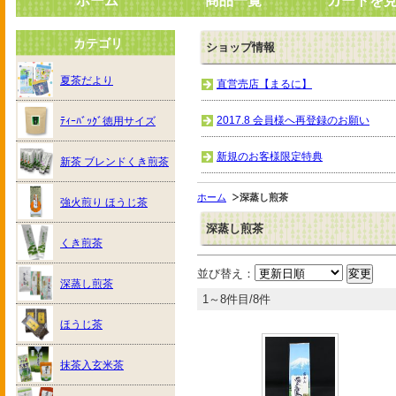
ホーム
商品一覧
カートを
カテゴリ
ショップ情報
夏茶だより
直営売店【まるに】
2017.8 会員様へ再登録のお願い
ﾃｨｰﾊﾞｯｸﾞ徳用サイズ
新規のお客様限定特典
新茶 ブレンドくき煎茶
ホーム
深蒸し煎茶
強火煎り ほうじ茶
深蒸し煎茶
くき煎茶
並び替え：
深蒸し煎茶
1～8件目/8件
ほうじ茶
抹茶入玄米茶