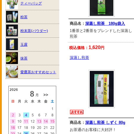
ティーバッグ
粉茶
商品名：
深蒸し煎茶 180g袋入
1番茶と2番茶をブレンドした深蒸し
粉末茶(パウダー)
煎茶
玉露
1,620
税込価格：
円
深蒸し煎茶
抹茶
愛鷹茶おすすめセット
商品名：
深蒸し煎茶 しずく 80g
お茶通のお客様に大好評！