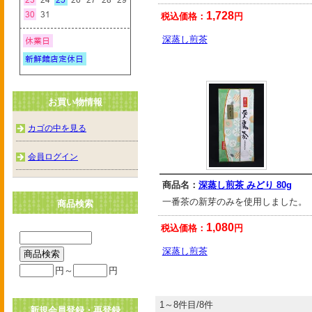
1,728
税込価格：
円
深蒸し煎茶
お買い物情報
カゴの中を見る
会員ログイン
商品名：
深蒸し煎茶 みどり 80g
一番茶の新芽のみを使用しました。
商品検索
1,080
税込価格：
円
深蒸し煎茶
円～
円
1～8件目/8件
新規会員登録・再登録