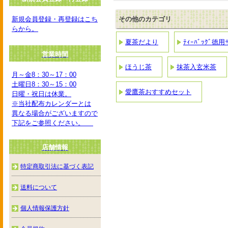
新規会員登録・再登録はこち
その他のカテゴリ
らから。
夏茶だより
ﾃｨｰﾊﾞｯｸﾞ徳
営業時間
ほうじ茶
抹茶入玄米茶
月～金8：30～17：00
土曜日8：30～15：00
愛鷹茶おすすめセット
日曜・祝日は休業。
※当社配布カレンダーとは
異なる場合がございますので
下記をご参照ください。
店舗情報
特定商取引法に基づく表記
送料について
個人情報保護方針